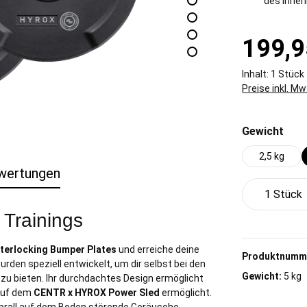
des Innen
199,9
Inhalt:
1 Stück
Preise inkl. M
aus
Gewicht
2,5 kg
wertungen
Produkt 
 Trainings
terlocking Bumper Plates
und erreiche deine
Produktnumm
den speziell entwickelt, um dir selbst bei den
Gewicht:
5 kg
zu bieten. Ihr durchdachtes Design ermöglicht
 auf dem
CENTR x HYROX Power Sled
ermöglicht.