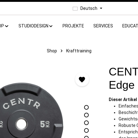
Deutsch
OP
STUDIODESIGN
PROJEKTE
SERVICES
EDUCAT
Shop
Krafttraining
CENT
Edge 
Dieser Artikel
Einfache
Beschicht
Gewichtsa
Robuste C
Entsprich