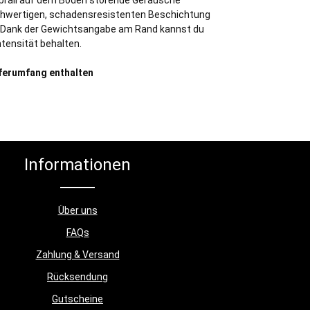
fprall auf dem Boden störende Geräusche
ochwertigen, schadensresistenten Beschichtung
t. Dank der Gewichtsangabe am Rand kannst du
ntensität behalten.
eferumfang enthalten
Informationen
Über uns
FAQs
Zahlung & Versand
Rücksendung
Gutscheine