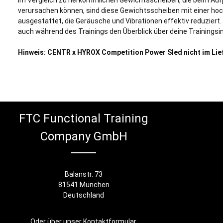
Im Vergleich zu herkömmlichen Gewichtsscheiben, die beim Au
verursachen können, sind diese Gewichtsscheiben mit einer h
ausgestattet, die Geräusche und Vibrationen effektiv reduzier
auch während des Trainings den Überblick über deine Trainingsi
Hinweis: CENTR x HYROX Competition Power Sled nicht im Li
FTC Functional Training
Company GmbH
Balanstr. 73
81541 München
Deutschland
Oder über unser
Kontaktformular
.