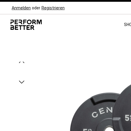
Anmelden
oder
Registrieren
Zur Hauptnavigation springen
SH
Bildergalerie überspringen