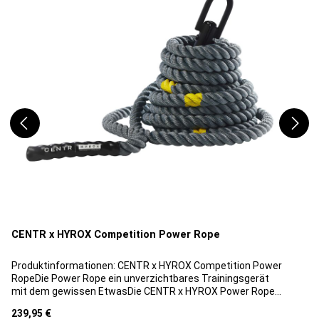
CENTR x HYROX Competition Power Rope
Produktinformationen: CENTR x HYROX Competition Power
RopeDie Power Rope ein unverzichtbares Trainingsgerät
mit dem gewissen EtwasDie CENTR x HYROX Power Rope
zeichnet sich durch gelbe Markierungen alle drei Meter auf
Regulärer Preis:
239,95 €
einer Länge von 15 Metern aus, wodurch deine Fortschritte