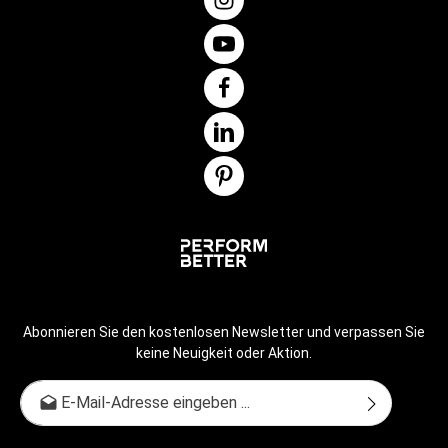
cm/40,02 Zoll (L), 60 cm/23,6 Zoll (B), 99,7 cm/39,3 Zoll
(H)Scheibenaufnahme Stange: 78 cm (H)Gewicht: 50
kg/100,2 lbsLieferumfang: 1x CENTR x HYROX Competition
Power Sled, 4x vertikale Griffe lang, 1x Scheibenaufnahme
und Karabiner zum Befestigen am Sled Hinweis: CENTR x
HYROX Competition Interlocking Bumper Plate - 25 kg nicht
im Lieferumfang enthalten
Abonnieren Sie den kostenlosen Newsletter und verpassen Sie
keine Neuigkeit oder Aktion.
E-Mail-Adresse*