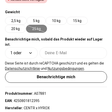
auswählen
Gewicht
2,5 kg
5 kg
10 kg
15 kg
20 kg
25 kg
(Diese Option ist zurzeit nicht verfügbar.)
Benachrichtige mich, sobald das Produkt wieder auf Lager
ist.
Deine E-Mail
Diese Seite ist durch reCAPTCHA geschützt und es gelten die
Datenschutzrichtlinie
und
Nutzungsbedingungen
.
Benachrichtige mich
Produktnummer:
A07881
EAN:
4250801812395
Hersteller:
CENTR x HYROX