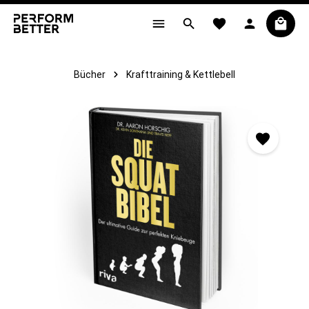
alt springen
Bücher
Krafttraining & Kettlebell
Bildergalerie überspringen