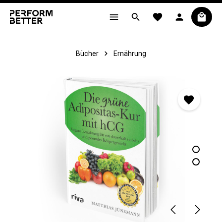
alt springen
Bücher
Ernährung
Bildergalerie überspringen