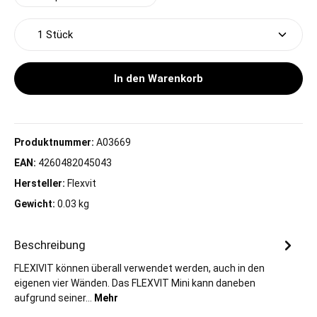
Produkt Anzahl: Gib den gewünschten Wert ein oder 
In den Warenkorb
Produktnummer:
A03669
EAN:
4260482045043
Hersteller:
Flexvit
Gewicht:
0.03 kg
Beschreibung
FLEXIVIT können überall verwendet werden, auch in den
eigenen vier Wänden. Das FLEXVIT Mini kann daneben
aufgrund seiner…
Mehr