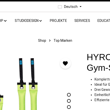
Deutsch
OP
STUDIODESIGN
PROJEKTE
SERVICES
EDUCAT
Shop
Top Marken
HYRO
Gym-S
Kompletts
Ideal für
Drei Gewi
Einheitlic
Effizient