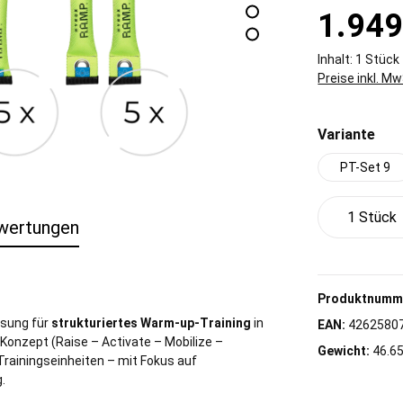
1.949
Inhalt:
1 Stück
Preise inkl. M
aus
Variante
PT-Set 9
Produkt 
wertungen
Produktnumm
Lösung für
strukturiertes Warm-up-Training
in
EAN:
4262580
Konzept (Raise – Activate – Mobilize –
Gewicht:
46.65
Trainingseinheiten – mit Fokus auf
g.