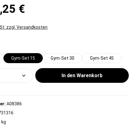
,25 €
wSt. zzgl. Versandkosten
wählen
Gym-Set 15
Gym-Set 30
Gym-Set 45
Anzahl: Gib den gewünschten Wert ein od
In den Warenkorb
er:
A08386
731316
 kg