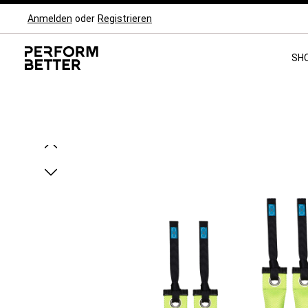
Anmelden
oder
Registrieren
Zur Hauptnavigation springen
SH
Bildergalerie überspringen