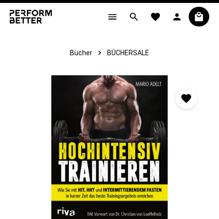
alt springen
Bücher
BÜCHERSALE
Bildergalerie überspringen