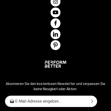
- Arnold SchwarzeneggerZur Leseprobe Dieses Buch ist
eine aktualisierte und erweitere Neuausgabe von Das große
Bodybuilding-Buch von Arnold Schwarzenegger, erschienen
1986 im Heyne Verlag.Softcover, 672 Seiten Erschienen:
Oktober 2019 Gewicht: 2120 g ISBN: 978-3-7423-0958-7
Abonnieren Sie den kostenlosen Newsletter und verpassen Sie
keine Neuigkeit oder Aktion.
E-Mail-Adresse*