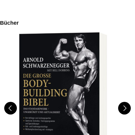
Produktgalerie überspringen
Bücher