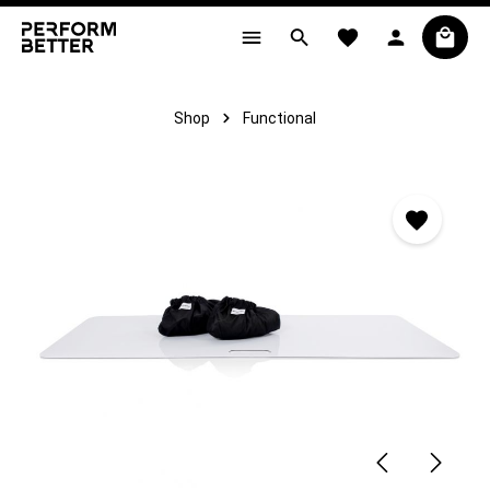
alt springen
Shop
Functional
Bildergalerie überspringen