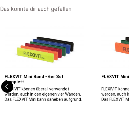
Das könnte dir auch gefallen
Produktgalerie überspringen
FLEXVIT Mini Band - 6er Set
FLEXVIT Mini
Komplett
FLEXIVIT können überall verwendet
FLEXIVIT könne
werden, auch in den eigenen vier Wänden.
werden, auch i
Das FLEXVIT Mini kann daneben aufgrund
Das FLEXVIT M
seiner kompakten Größe auch auf Reisen
seiner kompak
mitgenommen werden. Es eignet sich für
mitgenommen w
Einzel-, Gruppen- oder
Einzel-, Gruppe
Mannschaftstraining und für
Mannschaftstr
Sportbegeisterte jeden Alters, denn es
Sportbegeister