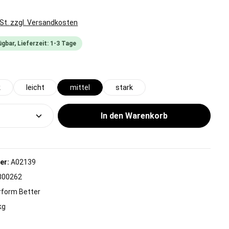
wSt. zzgl. Versandkosten
gbar, Lieferzeit: 1-3 Tage
wählen
k
leicht
mittel
stark
Anzahl: Gib den gewünschten Wert ein od
In den Warenkorb
er:
A02139
800262
rform Better
kg