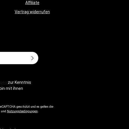
Batteriegesetz
Affiliate
Vertrag widerrufen
Adresse*
gen
zur Kenntnis
bin mit ihnen
 reCAPTCHA geschützt und es gelten die
und
Nutzungsbedingungen
.