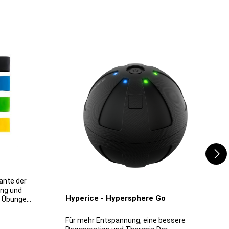
ang und
Hyperice - Hypersphere Go
r Übungen,
schenkel
ler.
Für mehr Entspannung, eine bessere
nd-Talente