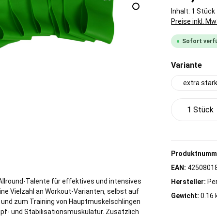
Inhalt:
1 Stück
Preise inkl. M
Sofort verfü
aus
Variante
extra star
Produkt 
Produktnumm
EAN:
4250801
 Allround-Talente für effektives und intensives
Hersteller:
Pe
ne Vielzahl an Workout-Varianten, selbst auf
Gewicht:
0.16 
ng und zum Training von Hauptmuskelschlingen
f- und Stabilisationsmuskulatur. Zusätzlich