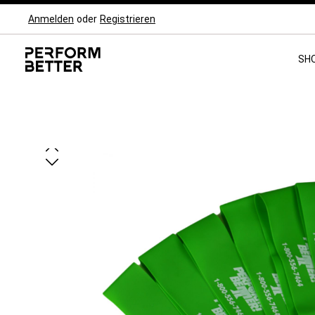
Anmelden
oder
Registrieren
Zur Hauptnavigation springen
SH
Bildergalerie überspringen