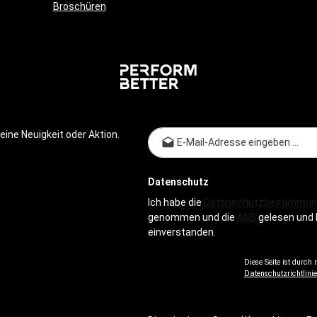
Broschüren
verschiedenen Stärken Erhältliche Stärken
gelb - leicht grün - mittel blau - stark
schwarz - extra stark
E-Mail-
ine Neuigkeit oder Aktion.
Datenschutz
Ich habe die
Datenschutzbestimmun
genommen und die
AGB
gelesen und 
einverstanden.
Diese Seite ist durch
Datenschutzrichtlinie