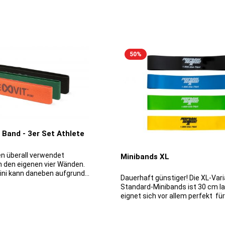
50
%
 Band - 3er Set Athlete
n überall verwendet
Minibands XL
n den eigenen vier Wänden.
ini kann daneben aufgrund
Dauerhaft günstiger! Die XL-Variante der
ten Größe auch auf Reisen
Standard-Minibands ist 30 cm l
erden. Es eignet sich für
eignet sich vor allem perfekt fü
n- oder
bei denen das Band um die Ober
aining und für
gelegt wird sowie für große Sport
te jeden Alters, denn es
Minibands sind handliche Allrou