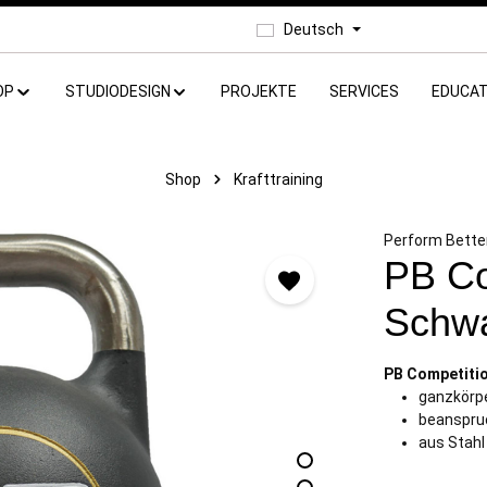
Deutsch
OP
STUDIODESIGN
PROJEKTE
SERVICES
EDUCAT
Shop
Krafttraining
Perform Bette
PB Co
Schwa
PB Competitio
ganzkörpe
beanspru
aus Stahl