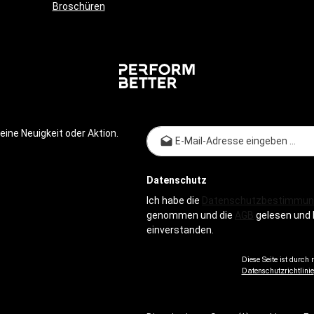
Band werden zwei Manschetten g
Broschüren
mit denen das Band bei Bedarf 
Hüfte der Übenden fixiert werde
dass das Band nicht runterruts
es nicht unter Spannung ist)
E-Mail-
ine Neuigkeit oder Aktion.
Datenschutz
Ich habe die
Datenschutzbestimmun
genommen und die
AGB
gelesen und 
einverstanden.
Diese Seite ist durch
Datenschutzrichtlinie