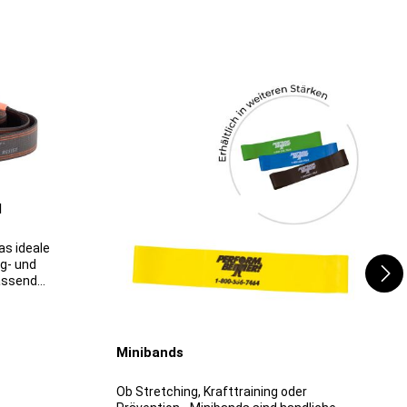
l
as ideale
ng- und
fassend
ichtlich
 geeignet
eichnetes
ik- und
Minibands
FLEXVIT
Ob Stretching, Krafttraining oder