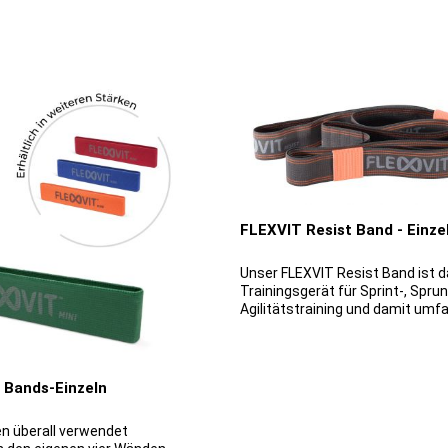
FLEXVIT Resist Band - Einze
Unser FLEXVIT Resist Band ist d
Trainingsgerät für Sprint-, Spru
Agilitätstraining und damit um
einsetzbar. Vor allem ist es hins
Widerstandstraining erstklassig
und daher ein qualitativ ausgez
Trainingsmittel im Reha-, Techn
 Bands-Einzeln
Athletiktraining. Wir haben das 
Resist Band nach den höchsten
n überall verwendet
Ansprüchen von Profisportlern,