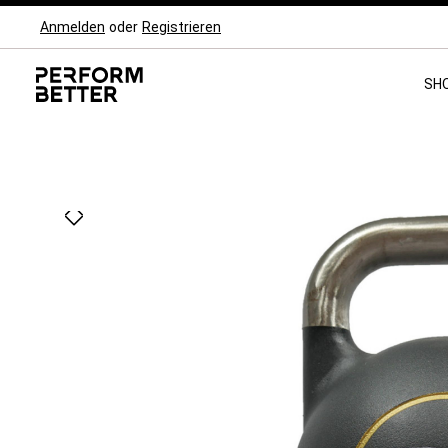
Anmelden
oder
Registrieren
Zur Hauptnavigation springen
SH
Bildergalerie überspringen