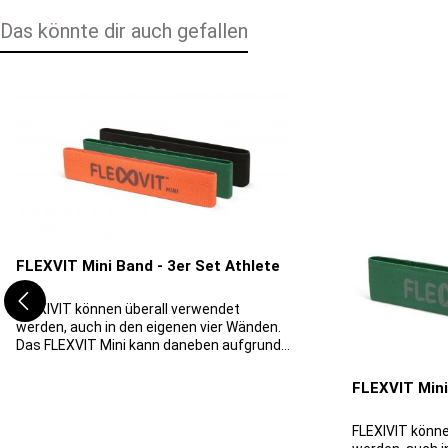
Das könnte dir auch gefallen
Produktgalerie überspringen
FLEXVIT Mini Band - 3er Set Athlete
FLEXIVIT können überall verwendet
werden, auch in den eigenen vier Wänden.
Das FLEXVIT Mini kann daneben aufgrund
seiner kompakten Größe auch auf Reisen
mitgenommen werden. Es eignet sich für
FLEXVIT Mini
Einzel-, Gruppen- oder
Mannschaftstraining und für
FLEXIVIT könne
Sportbegeisterte jeden Alters, denn es