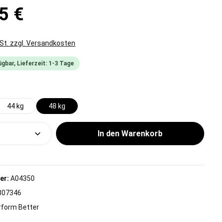
5 €
wSt. zzgl. Versandkosten
gbar, Lieferzeit: 1-3 Tage
wählen
44 kg
48 kg
Anzahl: Gib den gewünschten Wert ein od
In den Warenkorb
er:
A04350
807346
rform Better
g