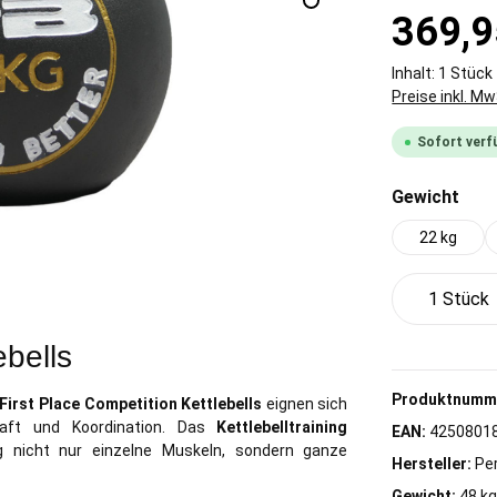
369,9
Inhalt:
1 Stück
Preise inkl. M
Sofort verfü
aus
Gewicht
22 kg
Produkt 
ebells
Produktnumm
First Place Competition Kettlebells
eignen sich
raft und Koordination. Das
Kettlebelltraining
EAN:
4250801
 nicht nur einzelne Muskeln, sondern ganze
Hersteller:
Pe
Gewicht:
48 k