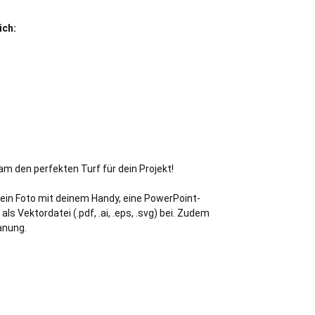
ich:
am den perfekten Turf für dein Projekt!
(ein Foto mit deinem Handy, eine PowerPoint-
s Vektordatei (.pdf, .ai, .eps, .svg) bei. Zudem
anung.