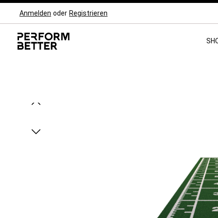
Anmelden
oder
Registrieren
Zur Hauptnavigation springen
SH
Bildergalerie überspringen