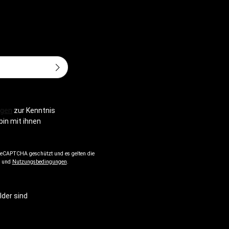
Adresse*
gen
zur Kenntnis
bin mit ihnen
 reCAPTCHA geschützt und es gelten die
und
Nutzungsbedingungen
.
lder sind