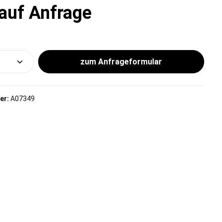
 auf Anfrage
Produkt Anzahl: Gib den gewünscht
zum Anfrageformular
er:
A07349