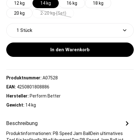
12 kg
14 kg
16 kg
18 kg
20 kg
2-20 kg (Set)
(Diese Option ist zurzeit nicht verfügbar.)
Produkt Anzahl: Gib den gewünschten Wert ein oder 
In den Warenkorb
Produktnummer:
A07528
EAN:
4250801808886
Hersteller:
Perform Better
Gewicht:
14 kg
Beschreibung
Produktinformationen: PB Speed Jam BallDein ultimatives