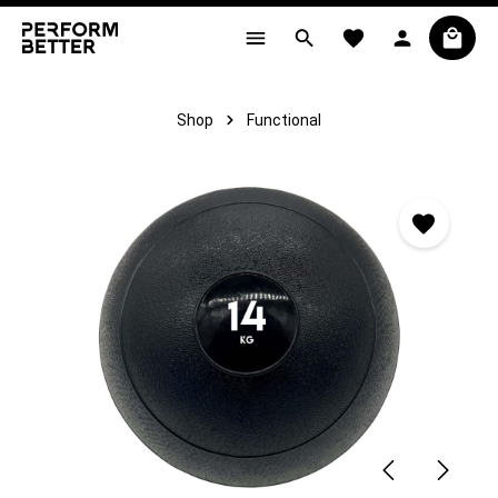
alt springen
Shop
Functional
Bildergalerie überspringen