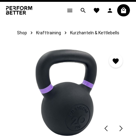
alt springen
Shop
Krafttraining
Kurzhanteln & Kettlebells
Bildergalerie überspringen