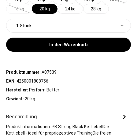
(Diese Option 
16 kg
20 kg
24 kg
28 kg
(Diese Option ist zurzeit nicht verfügbar.)
Produkt Anzahl: Gib den gewünschten Wert ein oder 
In den Warenkorb
Produktnummer:
A07539
EAN:
4250801808756
Hersteller:
Perform Better
Gewicht:
20 kg
Beschreibung
Produktinformationen: PB Strong Black KettlebellDie
Kettlebell - ideal für propriozeptives TrainingDie freien