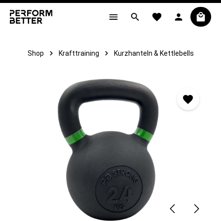
alt springen
Shop
Krafttraining
Kurzhanteln & Kettlebells
Bildergalerie überspringen