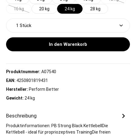
(Diese Option 
16 kg
20 kg
24 kg
28 kg
(Diese Option ist zurzeit nicht verfügbar.)
Produkt Anzahl: Gib den gewünschten Wert ein oder 
In den Warenkorb
Produktnummer:
A07540
EAN:
4250801819431
Hersteller:
Perform Better
Gewicht:
24 kg
Beschreibung
Produktinformationen: PB Strong Black KettlebellDie
Kettlebell - ideal für propriozeptives TrainingDie freien