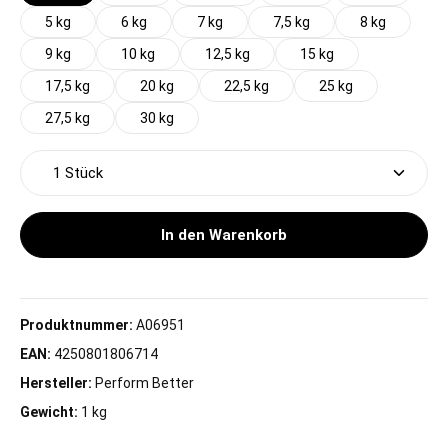
5 kg
6 kg
7 kg
7,5 kg
8 kg
9 kg
10 kg
12,5 kg
15 kg
17,5 kg
20 kg
22,5 kg
25 kg
27,5 kg
30 kg
Produkt Anzahl: Gib den gewünschten Wert ein oder 
In den Warenkorb
Produktnummer:
A06951
EAN:
4250801806714
Hersteller:
Perform Better
Gewicht:
1 kg