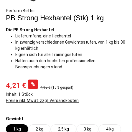
Perform Better
PB Strong Hexhantel (Stk) 1 kg
Die PB Strong Hexhantel
Lieferumfang: eine Hexhantel
In zwanzig verschiedenen Gewichtsstufen, von 1 kg bis 30
kg erhältlich
Eignen sich für alle Trainingsstufen
Halten auch den höchsten professionellen
Beanspruchungen stand
%
4,21 €
4,95 €
(15% gespart)
Inhalt:
1 Stück
Preise inkl. MwSt. zzgl. Versandkosten
auswählen
Gewicht
1 kg
2 kg
2,5 kg
3 kg
4 kg