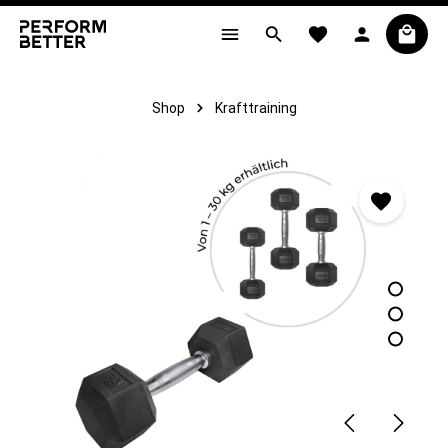
alt springen
Shop
Krafttraining
Bildergalerie überspringen