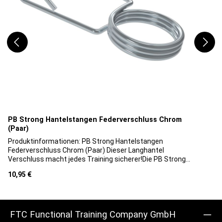
PB Strong Hantelstangen Federverschluss Chrom
(Paar)
Produktinformationen: PB Strong Hantelstangen
Federverschluss Chrom (Paar) Dieser Langhantel
Verschluss macht jedes Training sicherer!Die PB Strong
Federverschlüsse, sichern Gewichte an Hantelstangen und
Regulärer Preis:
10,95 €
verhindern so Unfälle beim Langhanteltraining. Die
Verschlüsse sind sowohl für den professionellen Einsatz
im Studio, als auch für den privaten Gebrauch geeignet. Sie
sind ideal zur Verwendung in Kombination mit Stangen die
eine glatte Aufnahme besitzen. Die Schnellverschlüsse
FTC Functional Training Company GmbH
lassen sich schnell und ohne Probleme abziehen und wieder