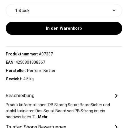
Produkt Anzahl: Gib den gewünschten Wert ein oder 
In den Warenkorb
Produktnummer:
A07337
EAN:
4250801808367
Hersteller:
Perform Better
Gewicht:
4.5 kg
Beschreibung
Produktinformationen: PB Strong Squat BoardSicher und
stabil trainieren!Das Squat Board von PB Strong ist ein
hochwertiges T…
Mehr
Trusted Shops Bewertungen