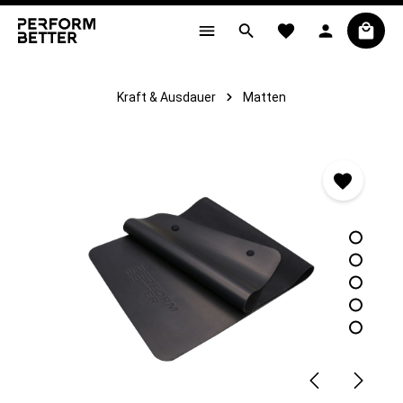
alt springen
Kraft & Ausdauer
Matten
Bildergalerie überspringen