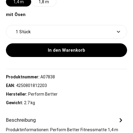
1,4 m
1,8 m
auswählen
mit Ösen
Produkt Anzahl: Gib den gewünschten Wert ein oder 
In den Warenkorb
Produktnummer:
A07838
EAN:
4250801812203
Hersteller:
Perform Better
Gewicht:
2.7 kg
Beschreibung
Produktinformationen: Perform Better Fitnessmatte 1,4 m