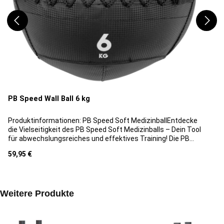
PB Speed Wall Ball 6 kg
Produktinformationen: PB Speed Soft MedizinballEntdecke
die Vielseitigkeit des PB Speed Soft Medizinballs – Dein Tool
für abwechslungsreiches und effektives Training! Die PB
Speed Soft Medizinbälle sind die perfekte Wahl, um dein
Regulärer Preis:
59,95 €
Workout auf das nächste Level zu bringen. Hergestellt aus
hochwertigem und robustem Material, sind diese Bälle die
ultimative Antwort auf selbst die härtesten
Trainingseinheiten.Eigenschaften auf einen
Produktgalerie überspringen
Weitere Produkte
Blick: Hochwertige Konstruktion: Unsere PB Speed Soft
Medizinbälle setzen auf Qualität. Sie sind aus
hochwertigem, widerstandsfähigem Material gefertigt und
wurden entwickelt, um den Anforderungen intensiver