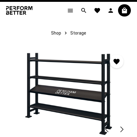
alt springen
Shop
Storage
Bildergalerie überspringen