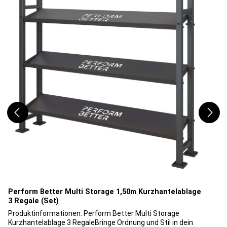
Workouts standzuhalten.Einheitlicher Durchmesser: Trotz
ihrer unterschiedlichen Gewichtsklassen haben alle
Medizinbälle einen einheitlichen Durchmesser von 35,5 cm.
Dies macht sie besonders handlich und ermöglicht eine
konsistente Bewegungsausführung bei verschiedenen
Übungen. Vielseitige Gewichtsskala: Der PB Speed Soft
Medizinball bietet eine breit gefächerte Gewichtsskala, die
von Profi- über Breitensportler bis hin zu Hobbysportlern für
jeden das richtige Gewicht bereithält. Dies ermöglicht eine
individuelle Intensitätsanpassung des Trainings. Für jedes
Trainingslevel: Egal, ob Profi- oder Hobbysportler, dieser
Medizinball ist für jedes Trainingslevel geeignet. Die
Gewichtsvielfalt unterstützt dich dabei deine Kunden
herauszufordern und damit ihre Fitnessziele zu
erreichen. Erlebe effektives Training mit dem PB Speed Soft
Medizinball und bringe deine Fitness auf ein neuens Niveau!
Ob im Studio, auf dem Spielfeld oder bei der Rehabilitation –
dieser Medizinball steht für Qualität, Vielseitigkeit und
Effektivität. Produktdetails: Material: PVC
(außen) Füllung:Polypropylen & Gummi
(innen) Durchmesser: 35,5 cm Umfang: 111,5 cm Farbe:
Perform Better Multi Storage 1,50m Kurzhantelablage
Schwarz Varianten: 3 kg, 4 kg , 6 kg , 9 kg, 12 kg
3 Regale (Set)
Produktinformationen: Perform Better Multi Storage
Kurzhantelablage 3 RegaleBringe Ordnung und Stil in dein