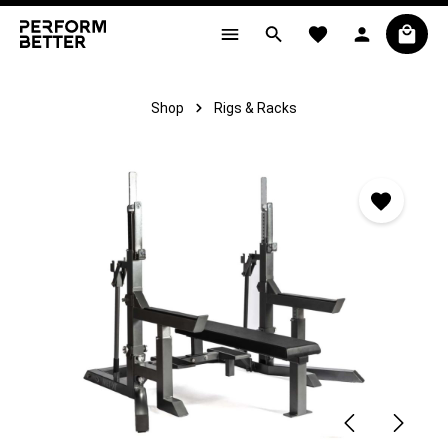
alt springen
Shop
Rigs & Racks
Bildergalerie überspringen