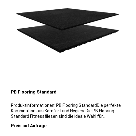
die konkrete Planung.Zur PB Flooring Broschüre
PB Flooring Standard
Produktinformationen: PB Flooring StandardDie perfekte
Kombination aus Komfort und HygieneDie PB Flooring
Standard Fitnessfliesen sind die ideale Wahl für
Fitnessräume und Funktionsbereiche. Diese robusten
Preis auf Anfrage
Fliesen bestehen aus recyceltem Gummi, der aus
europäischen Autoreifen gewonnen wird. Die Fliesen