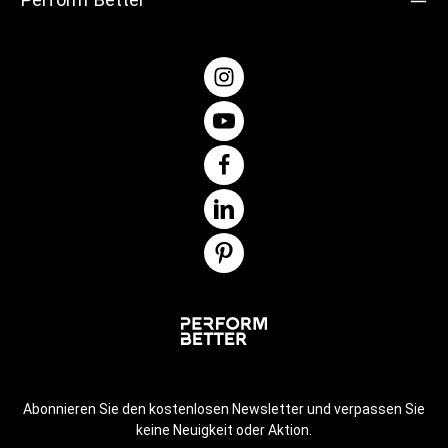
Zentimeter platziert. Die Fliesen sind leicht mit
Teppichmessern zuschneidbar und passen sich so
problemlos an jede Fläche an. Zur Minimierung von
witterungsbedingten Ausdehnungen wird empfohlen, die
Fliesennähte mit MS-Polymer-Klebstoff zu schließen. Die
Ränder können bei Bedarf mit Edelstahlprofilen abgedeckt
werden.Produktdetails: Farbe: SchwarzMaße: 1 m x 1 m
(L/B)Material: Recycelte europäische Autoreifen, mit PU
gebunden Zur PB Flooring Broschüre
Abonnieren Sie den kostenlosen Newsletter und verpassen Sie
keine Neuigkeit oder Aktion.