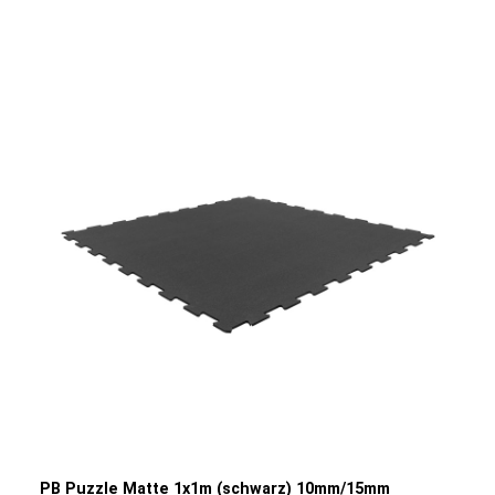
verfügen über ein 2-Schicht-System: eine untere Schicht
aus grobem Granulat und eine obere Schicht aus feinerem
Granulat (5 mm), die für eine hohe Stoßdämpfung sorgt.
Sie werden in der EU hergestellt und sind nahezu
geruchsneutral, was sie auch für kleinere, geschlossene
Räume geeignet macht. Die integrierte Hygiene-
Ergänzung bietet zusätzlichen Schutz vor Bakterien und
Viren. Erhältlich in verschiedenen Stärken und Farben,
passen sich die Fliesen flexibel an Ihre individuellen
Anforderungen an. Zu den Broschüren
PB Puzzle Matte 1x1m (schwarz) 10mm/15mm