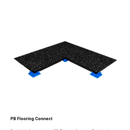
kompakter Gummibodenbelag ist widerstandsfähig gegen
Feuchtigkeit und Wasser. Er bietet eine hervorragende
Trittgeräuschdämmung, was ihn zur idealen Wahl für viele
verschiedene Anwendungen macht. Egal ob für
Ausstellungen, Messen, Fitnesscenter, Crossfit-Boxen,
Freizeiträume, Sportzentren, Garderoben, Eisbahnen,
Bergstationen, Schießstände, Pferdetransporter oder
Räume von Golfplätzen. Die PB Flooring Rollware sorgt für
eine ruhige und komfortable Umgebung, während sie
gleichzeitig höchste Anforderungen an Langlebigkeit und
Funktionalität erfüllt.Dichte:Unsere Rollböden sind in einer
für jeden Zweck geeigneten Stärke erhältlich. Von 4 mm
bis hin zu 14 mm in 2 mm-Schritten. Unsere Standard-
Rollenbreite beträgt 1,25 Meter.Zur PB Flooring Broschüre
PB Flooring Connect