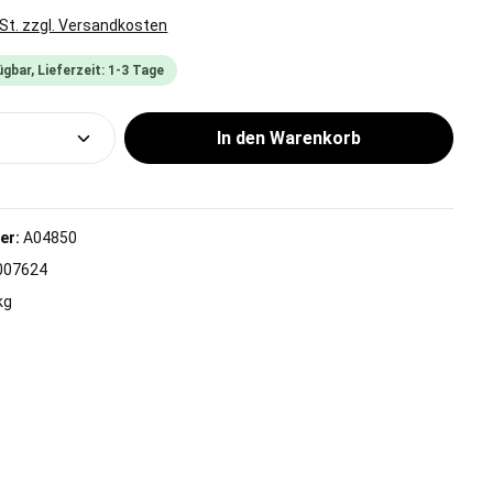
wSt. zzgl. Versandkosten
gbar, Lieferzeit: 1-3 Tage
Anzahl: Gib den gewünschten Wert ein od
In den Warenkorb
er:
A04850
007624
kg