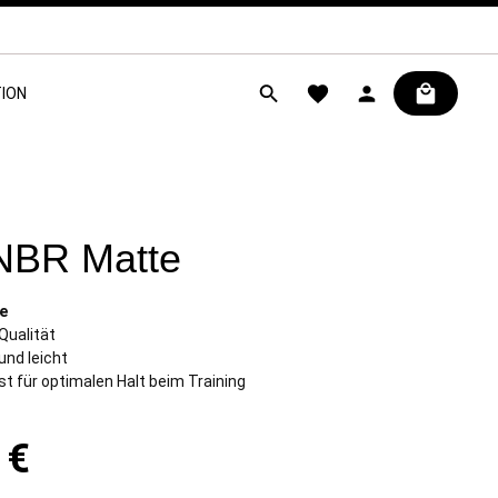
ION
NBR Matte
e
Qualität
nd leicht
t für optimalen Halt beim Training
 €