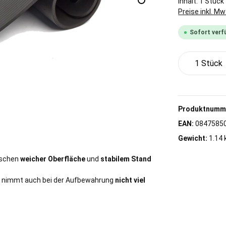
Inhalt:
1 Stück
Preise inkl. M
Sofort verfü
Produkt 
Produktnumm
EAN:
0847585
Gewicht:
1.14 
wischen
weicher Oberfläche
und
stabilem Stand
 nimmt auch bei der Aufbewahrung
nicht viel