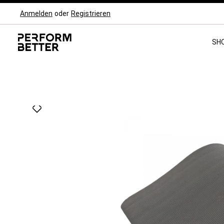
Anmelden
oder
Registrieren
Zur Hauptnavigation springen
SH
Bildergalerie überspringen