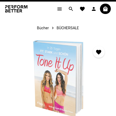
alt springen
Bücher
BÜCHERSALE
Bildergalerie überspringen