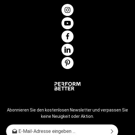
Manhattan Beach im Süden von Kalifornien. 2009 haben sie
die weltweit aktive Online-Community Tone It Up gegründet,
bei der sich alles um Fitness, Ernährung, Freundschaft,
Motivation und Inspiration dreht. Mit ihrer humorvollen und
energiegeladenen Art haben die beiden Freundinnen die Welt
im Sturm erobert.
Abonnieren Sie den kostenlosen Newsletter und verpassen Sie
keine Neuigkeit oder Aktion.
E-Mail-Adresse*