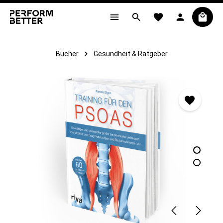
alt springen
Bücher
Gesundheit & Ratgeber
Bildergalerie überspringen