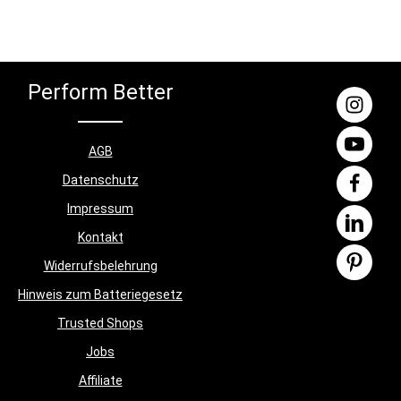
 wenn es um
Erkenntnisse aus der Forschung und klärt
ches
auf, welche Methoden und Geräte am
rb
effektivsten für die Faszienbehandlung
igungen
sind und welche eher schaden statt
nutzen. Diese Erkenntnisse spielen
undierte
Perform Better
bereits heute eine wichtige Rolle im
dieser Art
Bereich der Physiotherapie und werden
nnung
zukünftige Behandlungstechniken
läutert die
weiterhin beeinflussen. Über die Autoren
um Self
AGB
Robert Schleip gilt als führender
und Rollen
Faszienforscher Deutschlands. Er ist
e und deren
Datenschutz
promovierter Humanbiologe, Certified
e, die mit
Rolfer und Diplom-Psychologe.
Impressum
eicht
Zusammen mit Wissenschaftlern und
es eine
Kontakt
Therapeuten arbeitet er in einem
ionen zur
weltweiten Netzwerk an der Erforschung
Widerrufsbelehrung
des muskulären Bindegewebes und leitet
nschmerzen
an der Universität Ulm seine eigene
keit
Hinweis zum Batteriegesetz
Forschungsgruppe, die Fascia Research
nungen bei
Group. Zusätzlich arbeitet er als
Trusted Shops
hiedlicher
Manualtherapeut in eigener Rolfing-Praxis
zt werden
Jobs
und hält international Vorträge zur
Buch durch
Bindegewebsforschung sowie zu
 einen
Affiliate
Physiotherapie, Trainingswissenschaft
ieser