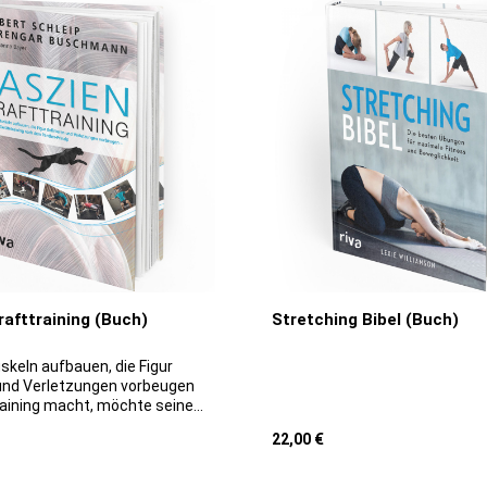
rafttraining (Buch)
Stretching Bibel (Buch)
keln aufbauen, die Figur
 und Verletzungen vorbeugen
raining macht, möchte seine
ärken, Volumen aufbauen,
reis:
Regulärer Preis:
22,00 €
 Schmerzen bekämpfen oder
ne bessere Figur bekommen.
le diese Ziele beim