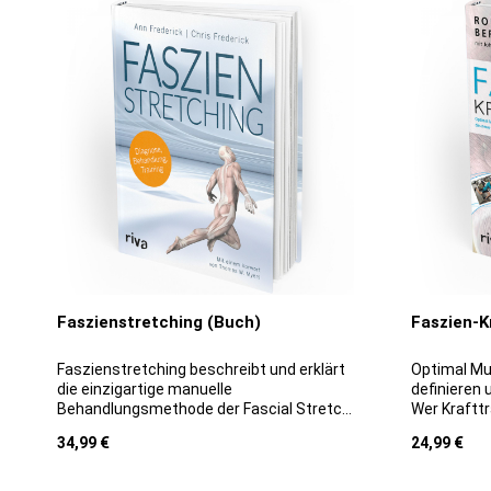
Faszienstretching (Buch)
Faszien-K
Faszienstretching beschreibt und erklärt
Optimal Mus
die einzigartige manuelle
definieren
Behandlungsmethode der Fascial Stretch
Wer Kraftt
Therapy™, die Ann und Chris Frederick
Muskeln st
Regulärer Preis:
Regulärer P
34,99 €
24,99 €
entwickelt haben. Die Methode behebt
vielleicht
gezielt neuromyofasziale Imbalancen und
einfach ei
Störungen und ist inzwischen als schnell
Dass für al