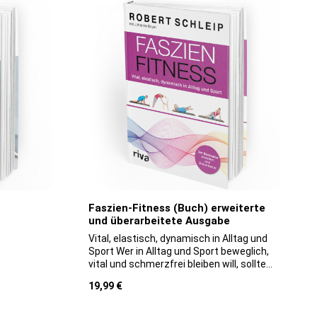
Faszien-Fitness (Buch) erweiterte
und überarbeitete Ausgabe
Vital, elastisch, dynamisch in Alltag und
Sport Wer in Alltag und Sport beweglich,
vital und schmerzfrei bleiben will, sollte
etwas für sein Bindegewebe tun! Diese
Regulärer Preis:
19,99 €
Erkenntnis gilt mittlerweile in
Physiotherapie, Sportwissenschaft und
Medizin als anerkannt. Denn in den letzten