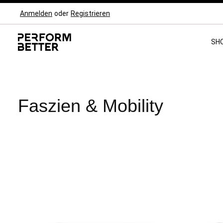
Anmelden
oder
Registrieren
Zur Hauptnavigation springen
SH
Faszien & Mobility
Preis
Bewertung mind.