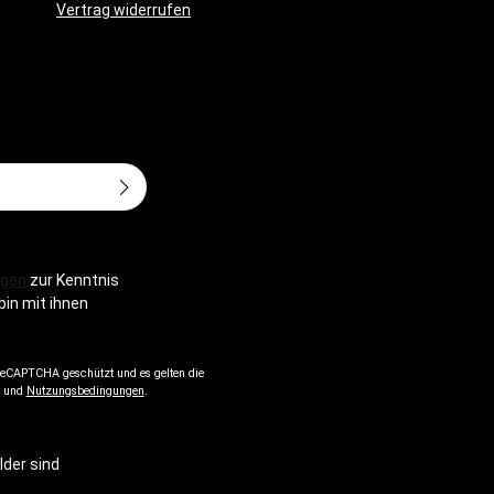
und Osteopathie. Johanna Bayer ist
Vertrag widerrufen
Wissenschaftsjournalistin und Autorin für
6,5 × 24,2
Fernsehsendungen bei ARD, WDR und Arte
sowie für Publikumsmagazine. Sie
veröffentlicht regelmäßig zu
medizinischen Themen, darunter Muskeln
und Bewegung, Ernährung, Hirnforschung
und Anthropologie und ist Koautorin der
Bestseller Faszien-Fitness und Faszien-
Adresse*
Krafttraining.
gen
zur Kenntnis
bin mit ihnen
 reCAPTCHA geschützt und es gelten die
und
Nutzungsbedingungen
.
lder sind