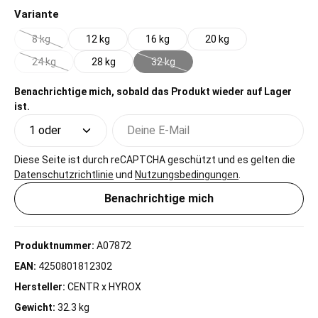
auswählen
Variante
8 kg
12 kg
16 kg
20 kg
(Diese Option ist zurzeit nicht verfügbar.)
24 kg
28 kg
32 kg
(Diese Option ist zurzeit nicht verfügbar.)
(Diese Option ist zurzeit nicht verfügbar
Benachrichtige mich, sobald das Produkt wieder auf Lager
ist.
Deine E-Mail
Diese Seite ist durch reCAPTCHA geschützt und es gelten die
Datenschutzrichtlinie
und
Nutzungsbedingungen
.
Benachrichtige mich
Produktnummer:
A07872
EAN:
4250801812302
Hersteller:
CENTR x HYROX
Gewicht:
32.3 kg