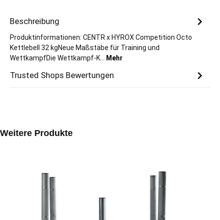
Beschreibung
Produktinformationen: CENTR x HYROX Competition Octo
Kettlebell 32 kgNeue Maßstäbe für Training und
WettkampfDie Wettkampf-K…
Mehr
Trusted Shops Bewertungen
Produktgalerie überspringen
Weitere Produkte