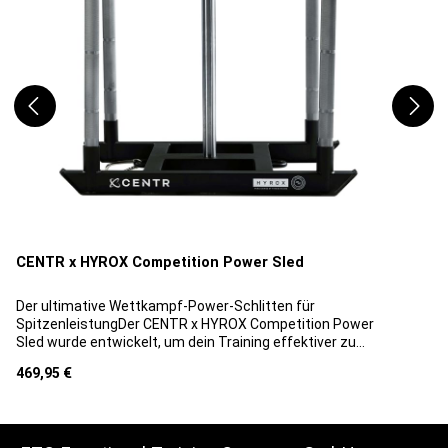
CENTR x HYROX Competition Power Sled
Der ultimative Wettkampf-Power-Schlitten für
SpitzenleistungDer CENTR x HYROX Competition Power
Sled wurde entwickelt, um dein Training effektiver zu
gestalten. Jedes Detail wurde sorgfältig durchdacht, um dir
Regulärer Preis:
469,95 €
zu ermöglichen, deine Leistung zu maximieren und
persönliche Bestleistungen zu erreichen. Hergestellt aus
robustem, handelsüblichem Stahl, verfügt der Schlitten
über fünf Stangen mit markierten Griffen, die eine korrekte