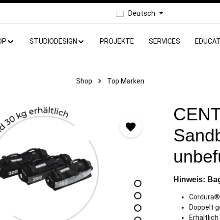
Deutsch
OP
STUDIODESIGN
PROJEKTE
SERVICES
EDUCAT
Shop
Top Marken
CENT
Sandb
unbefü
Hinweis: Bag
Cordura®-
Doppelt g
Erhältlic