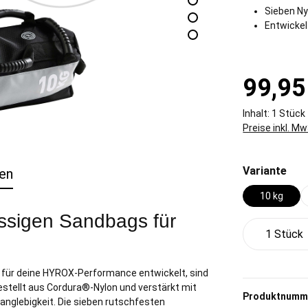
Sieben Ny
Entwickel
99,95
Inhalt:
1 Stück
Preise inkl. M
aus
Variante
en
10 kg
lassigen Sandbags für
Produkt 
ll für deine HYROX-Performance entwickelt, sind
gestellt aus Cordura®-Nylon und verstärkt mit
Produktnumm
Langlebigkeit. Die sieben rutschfesten