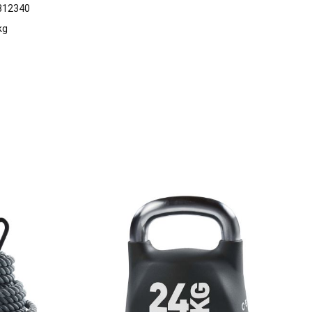
812340
kg