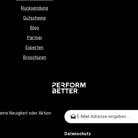
6 Zoll, (Platte), 245
bietet. Produktdetails: Farbe:
Rücksendung
atte ink.
GrauMarkierungen: Gelbe Marki
 Breite: 290 mm/11,04 Zoll,
alle 3 m Material des Seils: Dac
Gutscheine
24,7 ZollMarkierungen:
PolyesterMaterial des Griffs: Po
ngen alle 3 m Gewicht: 1
Blog
(PE)Maße: 38 mm/1,5 inch x 15 
NTR x HYROX Competition
(D/L)Gewicht: 12,50 kg
Partner
t im Lieferumfang enthalten
Experten
Broschüren
E-Mail-
ine Neuigkeit oder Aktion.
Datenschutz