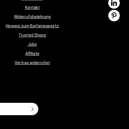
robusten Beschichtung versehen. Der
Kontakt
erungen
Griff besteht aus hartverchromtem Stahl,
ron®-
was einen sicheren Halt
Widerrufsbelehrung
lyethylen
gewährleistet. Diese Kettlebell ist sowohl
m/49,2 ft
Hinweis zum Batteriegesetz
für das tägliche Workout als auch für
Wettkämpfe optimal geeignet. Mit drei
Trusted Shops
verschiedenen Wettkampfgewichten
setzt diese innovative Kettlebell einen
Jobs
neuen Standard.Produktdetails: Farbe:
SchwarzMaterial: Hochleistungs-Urethan
Affiliate
(CPU), GusseisenMaße: 18,2 cm/7,2 inch
(L), 23 cm/9,1 inch (B), 27 cm/10,6 inch
Vertrag widerrufen
(H)Umfang des Griffs: 3,5 cm/1,4 inch
Adresse*