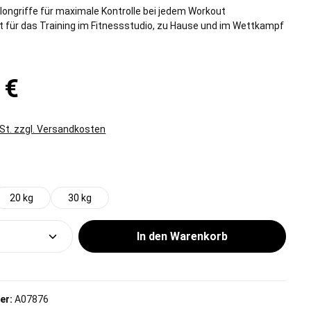
longriffe für maximale Kontrolle bei jedem Workout
t für das Training im Fitnessstudio, zu Hause und im Wettkampf
 €
wSt. zzgl. Versandkosten
wählen
20 kg
30 kg
Anzahl: Gib den gewünschten Wert ein od
In den Warenkorb
er:
A07876