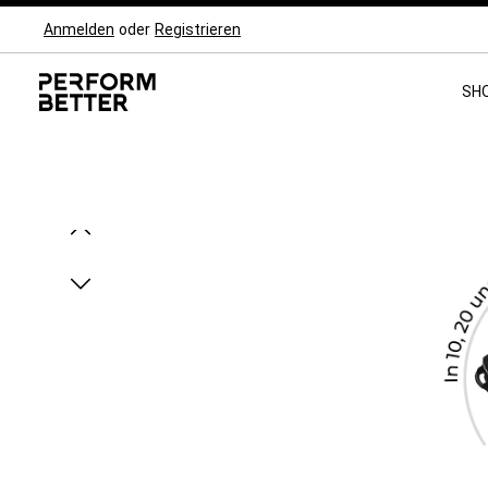
Anmelden
oder
Registrieren
Zur Hauptnavigation springen
SH
Bildergalerie überspringen