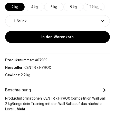
2 kg
4 kg
6 kg
9 kg
12 kg
(Diese Option i
Produkt Anzahl: Gib den gewünschten Wert ein oder 
In den Warenkorb
Produktnummer:
A07989
Hersteller:
CENTR x HYROX
Gewicht:
2.2 kg
Beschreibung
Produktinformationen: CENTR x HYROX Competition Wall Ball
2 kgBringe dein Training mit den Wall Balls auf das nächste
Level…
Mehr