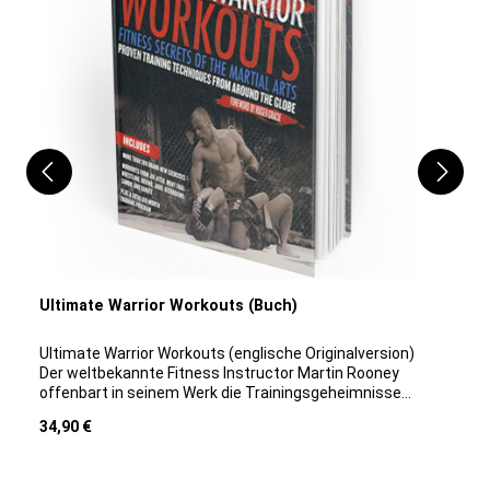
Ultimate Warrior Workouts (Buch)
Ultimate Warrior Workouts (englische Originalversion)
Der weltbekannte Fitness Instructor Martin Rooney
offenbart in seinem Werk die Trainingsgeheimnisse
der weltbesten Kämpfer in Jiu Jitsu, Karate, Muay
Regulärer Preis:
34,90 €
Thai, Sambo, Judo und vielem mehr.