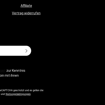
Affiliate
Vertrag widerrufen
Adresse*
gen
zur Kenntnis
bin mit ihnen
 reCAPTCHA geschützt und es gelten die
und
Nutzungsbedingungen
.