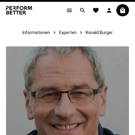
alt springen
Informationen
Experten
Ronald Burger