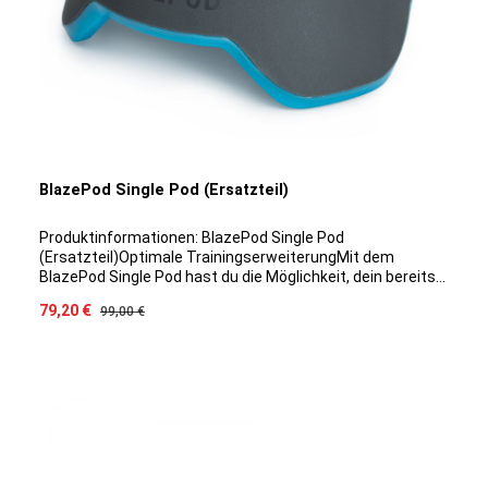
BlazePod Single Pod (Ersatzteil)
Produktinformationen: BlazePod Single Pod
(Ersatzteil)Optimale TrainingserweiterungMit dem
BlazePod Single Pod hast du die Möglichkeit, dein bereits
vorhandenes Set mit weiteren Pods aufzurüsten, um
Verkaufspreis:
79,20 €
Regulärer Preis:
99,00 €
deine Trainingsmöglichkeiten umfangreicher zu
gestalten.Produktdetails: Lieferumfang: 1 BlazePod Single
Pod Hinweis: Ladestation andere BlazePod-Produkte sind
nicht um Lieferumfang enthalten