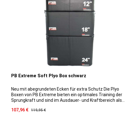
PB Extreme Soft Plyo Box schwarz
Neu mit abegrundeten Ecken für extra Schutz Die Plyo
Boxen von PB Extreme bieten ein optimales Training der
Sprungkraft und sind im Ausdauer- und Kraftbereich als
Workout-Ergänzung ein sinnvolles und effektives Tool.
Verkaufspreis:
107,96 €
Regulärer Preis:
119,95 €
Neben der Steigerung von Explosivkraft ermöglichen sie
ideale Workoutoptionen zum Ausbau von Kondition,
Schnelligkeit und Beweglichkeit. Die Plyo Boxen sind aus
verdichtetem Schaumstoff gefertigt und verfügen über
eine hohe Stabilität und rutschfeste Oberfläche für