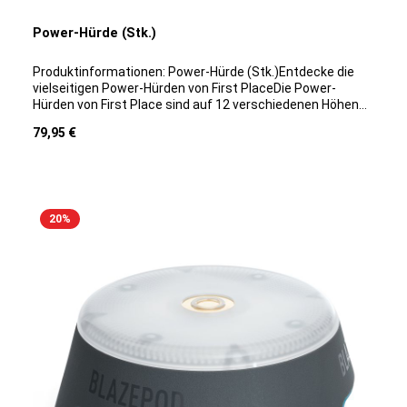
cm, 5 Sprossen entfaltet: 50 cm x 250 cm (L/B)
Power-Hürde (Stk.)
Produktinformationen: Power-Hürde (Stk.)Entdecke die
vielseitigen Power-Hürden von First PlaceDie Power-
Hürden von First Place sind auf 12 verschiedenen Höhen
(zwischen 15 und 106 cm) verstellbar und für vielfältige
Regulärer Preis:
79,95 €
Übungen im Hürdenlauf oder bei plyometrischem
Sprungtraining perfekt geeignet. Bei Berührungen fällt die
Hürde automatisch zusammen und verhindert somit
Verletzungen. Zu Aufbewahrung und Transport können die
Hürden einfach zusammengeklappt werden.
20
%