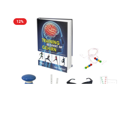
Metalloberflächen befestigen, es ist aber ebenso möglich
den Timer aufgrund seiner Quaderform auf andere
Oberflächen zu stellen. So kannst du den Timer immer in
Sicht- und Reichweite positionieren. Der Timer kann auch,
12
%
beispielsweise für Handstand-Liegestütze, kopfüber
positioniert werden. Der PB Mini Intervall Timer überzeugt
nicht nur durch seine Mobilität, sondern auch durch seinen
großen Funktionsumfang. Er eignet sich nicht nur für die
Zeitmessung beim Boxen, beim MMA, Tabata
Intervalltraining oder HIIT (High Intensity Intervall Training),
sondern auch beim Functional Fitness, Sprinttraining,
Kettlebell Training, Cardio Workout und bei
verschiedensten Kampfsportarten und beim
Fitnesstraining. Ist der Akku voll aufgeladen, hält er für bis
zu 10 Stunden Trainingszeit und kann einfach mit dem
mitgelieferten USB-C-Kabel aufgeladen werden. Eine
Verwendung des Timers während des Ladevorgangs ist
möglich. Der Timer bietet verschiedene Modi mit diversen
Intervallen und einer Stoppuhr-Funktion, die sich einfach
über die oberen Drucktasten einstellen lassen. Zusätzlich
kann der Mini- Timer auch zur Anzeige der Uhrzeit
verwenden werden. Produkteigenschaften: mit einer
zweifarbigen (grün / rot) 6-stelligen Ziffernanzeige
wiederaufladbaren Akkus und USB-C-Ladekabel