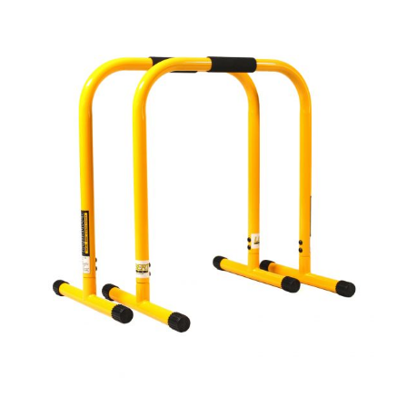
Rahmenkonstruktion einer Belastung von bis zu 182 kg
stand Die XL-Version ist ideal für Trainierende ab einer
Körpergröße von 1,85 m.