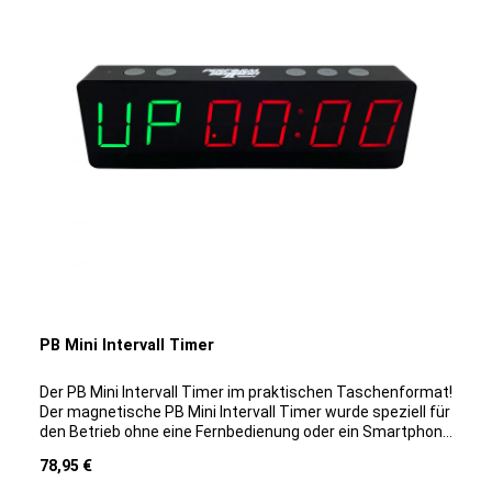
PB Mini Intervall Timer
Der PB Mini Intervall Timer im praktischen Taschenformat!
Der magnetische PB Mini Intervall Timer wurde speziell für
den Betrieb ohne eine Fernbedienung oder ein Smartphone
entwickelt. Unser Mini Timer ist durch sein kleines Format
Regulärer Preis:
78,95 €
leicht verstaubar. Dank seiner Magnetrückseite lässt sich
der Timer einfach an Racks oder anderen eisenhaltigen