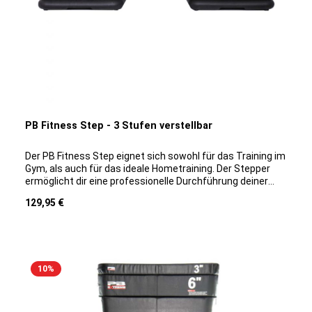
PB Fitness Step - 3 Stufen verstellbar
Der PB Fitness Step eignet sich sowohl für das Training im
Gym, als auch für das ideale Hometraining. Der Stepper
ermöglicht dir eine professionelle Durchführung deiner
Übungen und eignet sich für alle Trainingslevels.Der
Regulärer Preis:
129,95 €
Stepper ist 3-fach verstellbar (von 11 – 16 – 21 cm),
besitzt eine große Trainingsfläche (ca. 110 x 42 cm) und
die rutschfesten Füße gewährleisten ein sicheres
Workout auf allen Untergründen.Produktdaten:Farbe:
schwarz/grau Material: KunststoffGewicht: 8,5 kg
10
%