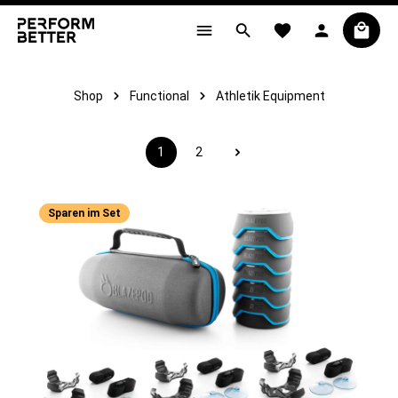
alt springen
Shop
Functional
Athletik Equipment
1
2
Seite
Seite
Sparen im Set