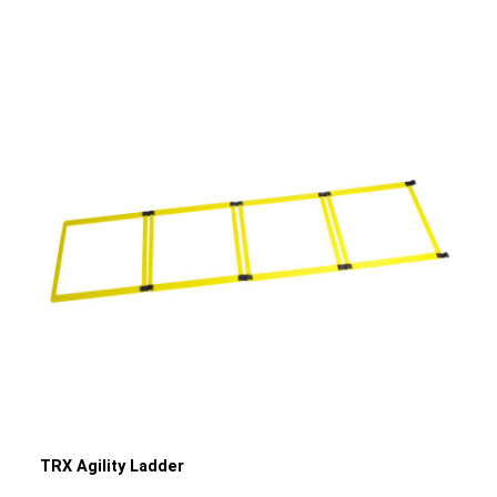
Erweiterung für den PB Speed Drive Sled
Produktdetails: Material: massiver Stahl (Schlitten), Nylon
Gewichtsschlitten, bieten sie zusätzliche Möglichkeiten
(Geschirr) Maße: 117 x 51 x 92 cm (L/B/H),
dein Training zu variieren und lassen sich einfach und
Hantelscheibenaufnahme Ø 5 cm Eigengewicht: 38,6 kg
schnell integrieren. Mit ihrer vertikalen Ausrichtung kannst
Farbe: Gelb
du während des Schiebens mühelos die Richtung ändern,
um dein Training noch effizienter zu gestallten. Dank der
einfachen Einsteckfunktion lassen sich die Griffe schnell
und unkompliziert an deine Bedürfnisse und Trainingsziele
anpassen. Produktdetails: Material: StahlFarbe: Schwarz
pulverbeschichtetMaße: 80 cm (L)Durchmesser: 5
cmGewicht: 10,50 kgMaximale Belastbarkeit: 300
kgHinweis: Gewichtsschlitten und
Wettkampfhantelscheiben nicht im Lieferumfang
enthalten
TRX Agility Ladder