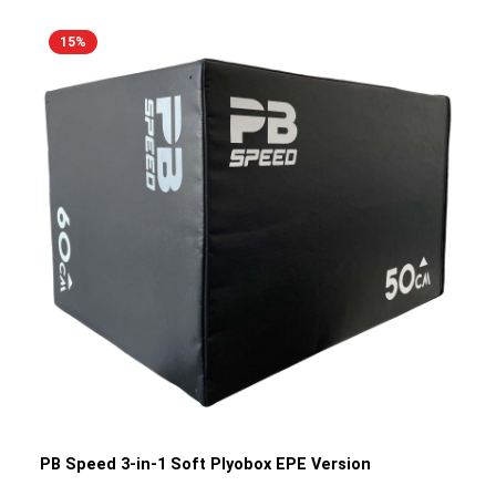
von Konditionen, Schnelligkeit und Beweglichkeit.
Paar)Zum Handbuch Hinweis: Gewichtsscheiben nicht im
Hergestellt aus verdichtetem Schaumstoff, zeichnen sie
Lieferumfang enthalten
sich durch hohe Stabilität und eine rutschfeste
15
%
Oberfläche aus, die saubere und sichere Jumps
ermöglicht. Die abgerundeten Kanten und Ecken bieten
zusätzlichen Schutz vor Verletzungen. Mit drei
verschiedenen Höhen-Varianten, einzeln nutzbar oder
leicht übereinander stapelbar und fixierbar durch einen
integrierten Klettverschluss, können sie individuell an
jedes Trainingslevel angepasst werden.Erhältlich in
folgenden Varianten (einzeln und im Set):Einzeln: 15 cm
(5,8 kg)Einzeln 30 cm (8,8 kg)Einzeln 45 cm (11,6 kg)3er-
Set: 15, 30 und 45 cmProduktdetails: Farbe: SchwarzEVA-
SchaumstoffStrapazierfähiges PVCIntregrierter
KlettverschlussAbmessung (L/B/H): 90 x 76 x 15 cm, 90 x
76 x 30 cm, 90 x 76 x 45 cm
PB Speed 3-in-1 Soft Plyobox EPE Version