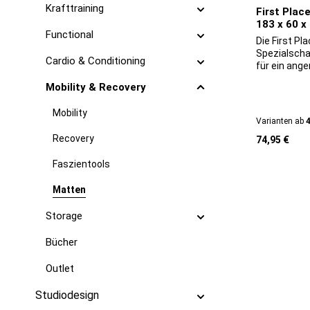
Krafttraining
First Plac
183 x 60 x
Functional
Die First P
Spezialscha
Cardio & Conditioning
für ein ang
einen optim
Mobility & Recovery
integrierte
ermöglichen
Mobility
praktische
Varianten ab
4
Wandhalter
Regulärer Pr
Recovery
74,95 €
Faszientools
Matten
Storage
Bücher
Outlet
Studiodesign