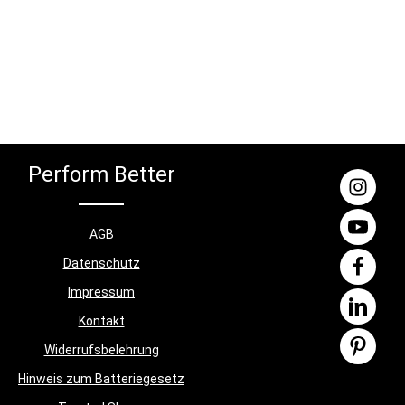
bei der
n
h die Matte
die
en. Die
st robust
ür das
Farbe:
 cm x 0,6
Perform Better
Gewicht:
nten: 1,4
AGB
Datenschutz
Impressum
Kontakt
Widerrufsbelehrung
Hinweis zum Batteriegesetz