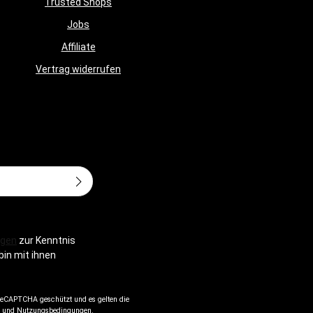
Trusted Shops
Jobs
Affiliate
Vertrag widerrufen
Adresse*
gen
zur Kenntnis
bin mit ihnen
 reCAPTCHA geschützt und es gelten die
und
Nutzungsbedingungen
.