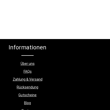
transportieren und nimmt auch 
Aufbewahrung nicht viel Platz i
Anspruch. Zusätzlich lässt dic
mit unserem Mattenhalter für 
Wandmontage einfach aufhäng
Perform Better Fitnessmatte i
und langlebig und eignet sich f
Training zu Hause als auch im
Fitnessstudio. Produktdetails: 
SchwarzMaße: 1,4 m/1,8 m x 60
Informationen
cmDistanz Ösen Außenring: 52
cmDistanz Ösen Innenring: 49
cmDurchmesser Ösen: 1,5 cm 
1,4 m 2,5 kg und 1,8 m 3 kgVaria
Über uns
m und 1,8 m
FAQs
Zahlung & Versand
Rücksendung
Gutscheine
Blog