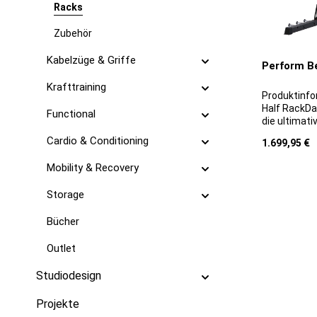
Racks
Zubehör
Kabelzüge & Griffe
Perform Be
Krafttraining
Produktinfo
Half RackDa
Functional
die ultimati
vielseitige 
Cardio & Conditioning
Regulärer Pr
1.699,95 €
Perform Bet
hochwertige
Mobility & Recovery
erhöhte Stab
standhält. D
Storage
das freiste
für Fitness
Bücher
weitere Tra
ermöglicht 
Outlet
wie Kniebeu
und Dips.Da
nicht nur e
Studiodesign
Trainingsge
flexibel an
Projekte
den vertikal