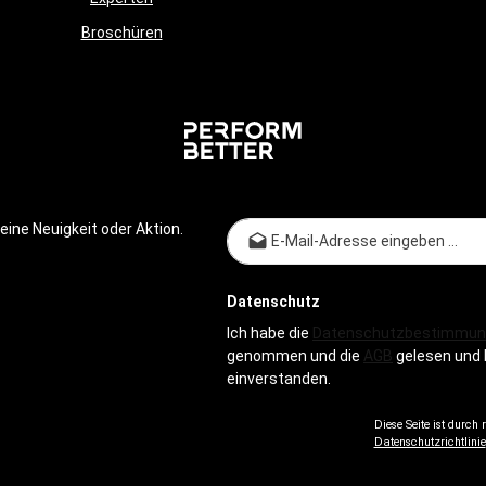
 einem
Broschüren
plint.Safety SpotterDer
ter Safety Spotter für das
 Rack bietet ein Hohes Maß an
nd ermöglicht eine Vielzahl
arianten durch die
e Höhe der
e.Multigrip-
ngeDie Multigrip-
nge ist mit einer
n Rändelung versehen, die ein
E-Mail-
ine Neuigkeit oder Aktion.
bes Muster aufweist und einen
n Grip gewährleistet. Sie
in vielseitiges
aining mit der du Kraft
Datenschutz
fektiv verbessern und
e aufbauen kannst. Haken
Ich habe die
Datenschutzbestimmun
entrainer und BänderDie obere
genommen und die
AGB
gelesen und 
ist mit einem Haken
einverstanden.
t, an dem du schnell und
n Schlingentrainer oder ein
and aufhängen
Diese Seite ist durch
Datenschutzrichtlinie
telscheibenhalterung und
ablageSechs Halterungen
 es dir zusätzliche Gewichte