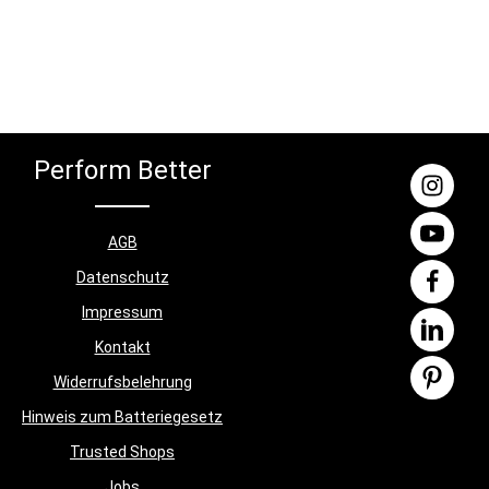
 Mit einer
Vibrationen und Trainingsgeräuschen bei
6 m (Bench
– ein klarer Vorteil bei intensivem Training
1,4 m
mit hohen Gewichten. Dadurch eignet sich
lifting
die Plattform ideal für Studios,
enste
Homegyms oder Trainingsflächen mit
megym oder
erhöhten Anforderungen an Stabilität und
r
Belastbarkeit.
k
Perform Better
tung im
rke:
 m x 1,93
AGB
bank: 1,20
ung:
Datenschutz
00
Impressum
ht: 155
, J-Cubs,
Kontakt
lbank ,
Widerrufsbelehrung
nweis:
Hinweis zum Batteriegesetz
 nicht im
Trusted Shops
Jobs