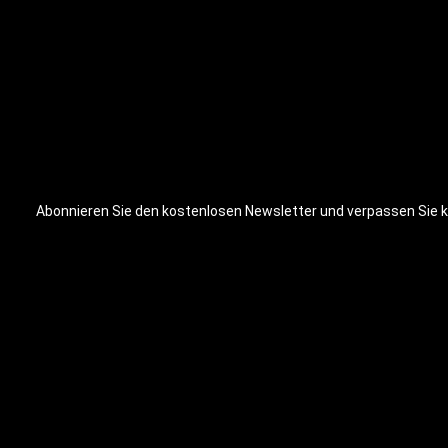
Stange mit
Sicherungss
Perform Bet
Training am
Sicherheit u
von Übungsv
verstellbar
Hantelstang
Klimmzugsta
Klimmzugsta
ausgeprägte
Abonnieren Sie den kostenlosen Newsletter und verpassen Sie ke
tiefes, gro
zuverlässige
ermöglicht e
Oberkörpertr
Ausdauer ef
Muskelmass
für Schling
Querstrebe 
ausgestatte
bequem eine
Trainingsb
kannst. Han
Langhantel
ermöglichen