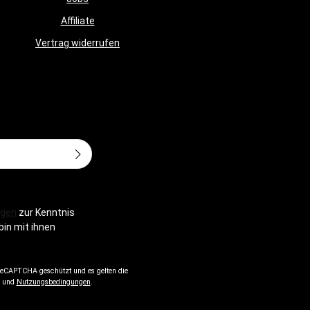
Affiliate
Vertrag widerrufen
Adresse*
gen
zur Kenntnis
bin mit ihnen
 reCAPTCHA geschützt und es gelten die
und
Nutzungsbedingungen
.