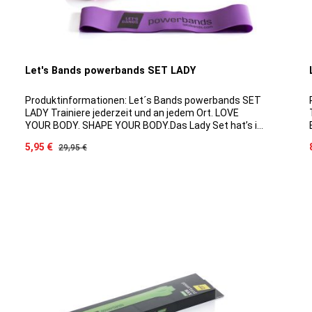
Let's Bands powerbands SET LADY
Produktinformationen: Let´s Bands powerbands SET
LADY Trainiere jederzeit und an jedem Ort. LOVE
YOUR BODY. SHAPE YOUR BODY.Das Lady Set hat’s in
sich: Neben drei stylischen Bändern in Rosa, Lila und
Verkaufspreis:
5,95 €
Regulärer Preis:
29,95 €
Pink inklusive Tragebeutel erhältst Du
ein motivierendes Quickstart-Workout-Poster und
zwei Armbänder, die Dich an das Training erinnern
runden das einzigartige Powerset für die Frau
ab.Inhalt:3 stylische Powerbands MINI1 Quickstart-
Produktgalerie überspringen
Workout-Poster2 Armbänder zur Erinnerung an das
Training 1 Tragebeutel für den einfachen Transport