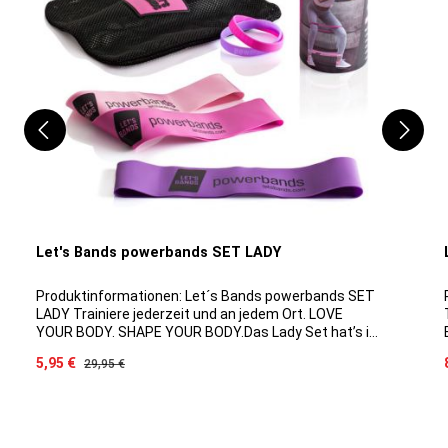
Let's Bands powerbands SET LADY
Produktinformationen: Let´s Bands powerbands SET
LADY Trainiere jederzeit und an jedem Ort. LOVE
YOUR BODY. SHAPE YOUR BODY.Das Lady Set hat’s in
sich: Neben drei stylischen Bändern in Rosa, Lila und
Verkaufspreis:
5,95 €
Regulärer Preis:
29,95 €
Pink inklusive Tragebeutel erhältst Du
ein motivierendes Quickstart-Workout-Poster und
zwei Armbänder, die Dich an das Training erinnern
runden das einzigartige Powerset für die Frau
ab.Inhalt:3 stylische Powerbands MINI1 Quickstart-