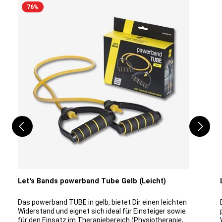
5.00 Kg bis 7,70 KgHellgrün und Pink: mittlerer
76
%
Widerstand - Maße Länge x Breite x Dicke in mm
(1020 x 12,7 x 4.5) - Widerstand: 9.40 Kg bis 13,80
KgBlau: schwerer Widerstand - Maße Länge x Breite x
Dicke in mm (1020 x 20 x 4.5) - Widerstand: 14.30 Kg
bis 22,00 KgSchwarz: extra schwerer Widerstand -
Maße Länge x Breite x Dicke in mm (1020 x 28,6 x 4.5)
- Widerstand: 20.90 Kg bis 31,40 KgGrau: extra extra
schwerer Widerstand - Maße Länge x Breite x Dicke in
mm (1020 x 44,5 x 4.5) Widerstand: 32.50 Kg bis 48,40
Kg
Let's Bands powerband Tube Gelb (Leicht)
Das powerband TUBE in gelb, bietet Dir einen leichten
Widerstand und eignet sich ideal für Einsteiger sowie
für den Einsatz im Therapiebereich (Physiotherapie,