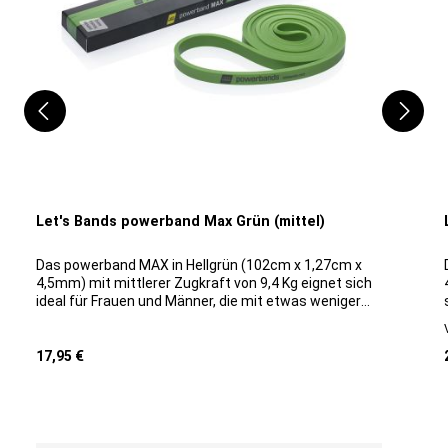
Let's Bands powerband Max Grün (mittel)
Das powerband MAX in Hellgrün (102cm x 1,27cm x
4,5mm) mit mittlerer Zugkraft von 9,4 Kg eignet sich
ideal für Frauen und Männer, die mit etwas weniger
Widerstand trainieren möchten.Zusätzlich zum Kraft-
und Intervalltraining ist dieses mittlere powerband
Regulärer Preis:
MAX ideal für Schulter-, Arm- und Bein-Training. Die
17,95 €
besten Workout-Möglichkeiten erhältst du in
Kombination mit den powerbands MINI oder dem
powerbands Set MINI.Stärkenvergleich MAX
Bänder:Gelb: leichter Widerstand - Maße Länge x
Produktgalerie überspringen
Breite x Dicke in mm (1020 x 12,7 x 2.5) - Widerstand: