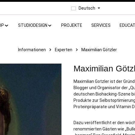
Deutsch
OP
STUDIODESIGN
PROJEKTE
SERVICES
EDUCAT
Informationen
Experten
Maximilian Götzler
Maximilian Götz
Maximilian Gotzler ist der Grün
Blogger und Organisator der „Qua
deutschen Biohacking-Szene bie
Produkte zur Selbstoptimierun
Proteinpräparate und Vitamin D
Dazu veröffentlicht er den wöc
renommierten Gästen wie „Bulle