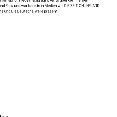
milian spricht regelmäßig auf Events über die Themen
nd Flow und war bereits in Medien wie DIE ZEIT ONLINE, ARD
ns und Die Deutsche Welle präsent.