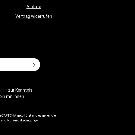
Affiliate
Vertrag widerrufen
Adresse*
gen
zur Kenntnis
bin mit ihnen
 reCAPTCHA geschützt und es gelten die
und
Nutzungsbedingungen
.