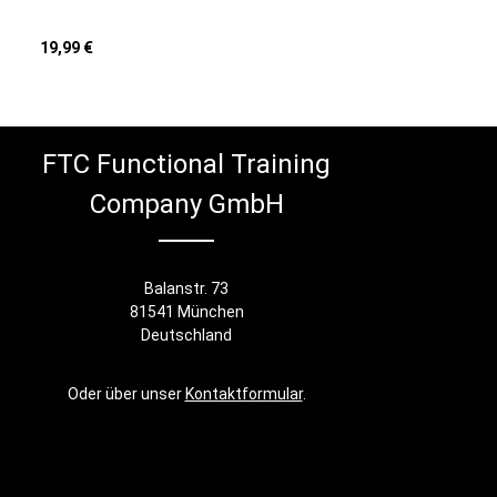
Regulärer Preis:
19,99 €
In den Warenkorb
FTC Functional Training
Company GmbH
Balanstr. 73
81541 München
Deutschland
Oder über unser
Kontaktformular
.