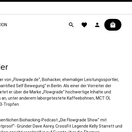
ION
ler
der von „Flowgrade.de“, Biohacker, ehemaliger Leistungssportler,
ntified Self Bewegung“ in Berlin. Als einer der Vorreiter der
tet er über die Marke „Flowgrade“ hochwertige Inhalte und
g an, unter anderem laborgetestete Kaffeebohnen, MCT Öl,
3-Tropfen.
hentlichen Biohacking-Podcast „Die Flowgrade Show“ mit
tproof“- Gründer Dave Asrey, CrossFit Legende Kelly Starrett und