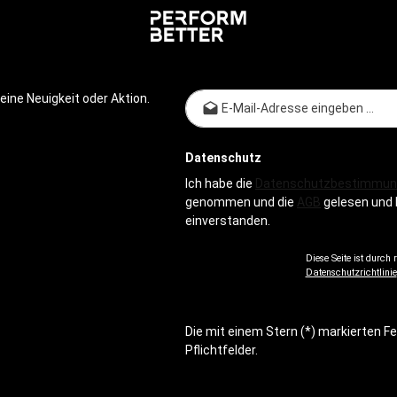
en, die den Geräuschpegel im
werden.Produktdetails: Farbe:
eren und eine angenehme
SchwarzMaße: 1 m x 1 m (L/B)M
mosphäre schaffen. Die
Recycelte europäische Autorei
it und herausragende Qualität
gebunden Zur PB Flooring Bro
 Fliesen ideal für jedes
i es im Home-Gym oder im
E-Mail-
ine Neuigkeit oder Aktion.
len Fitnessstudio.Zur PB
schüre
Datenschutz
Ich habe die
Datenschutzbestimmun
genommen und die
AGB
gelesen und 
einverstanden.
Diese Seite ist durch
Datenschutzrichtlinie
Die mit einem Stern (*) markierten Fe
Pflichtfelder.