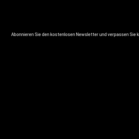
Eigenschaft
Raum reduzi
Trainingsat
Vielseitigke
machen diese
Training, se
Abonnieren Sie den kostenlosen Newsletter und verpassen Sie ke
professionel
Flooring Bro