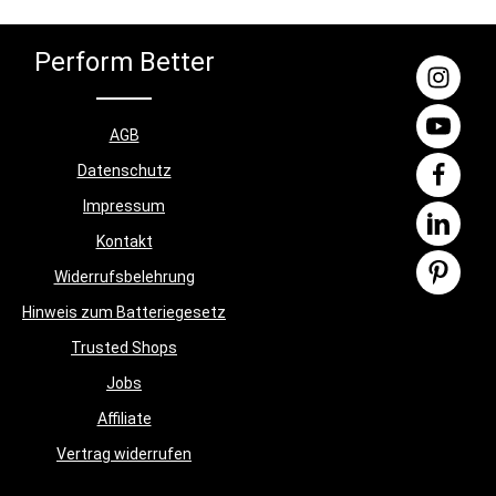
ular
en 5-mm-
nde
Perform Better
uren sind
egen-)Wasser
n werden in
en
AGB
it PU
Datenschutz
Impressum
licht eine
stoff.
Kontakt
ckstifte pro
ie Fliesen
Widerrufsbelehrung
i
fen. Ein
Hinweis zum Batteriegesetz
ntimeter
Trusted Shops
r und passen
Jobs
che an. Zur
dingten
Affiliate
 die
Klebstoff zu
Vertrag widerrufen
ei Bedarf
kt