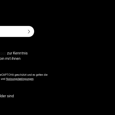
aterial:
fen, mit PU
schüre
Adresse*
gen
zur Kenntnis
bin mit ihnen
 reCAPTCHA geschützt und es gelten die
und
Nutzungsbedingungen
.
lder sind