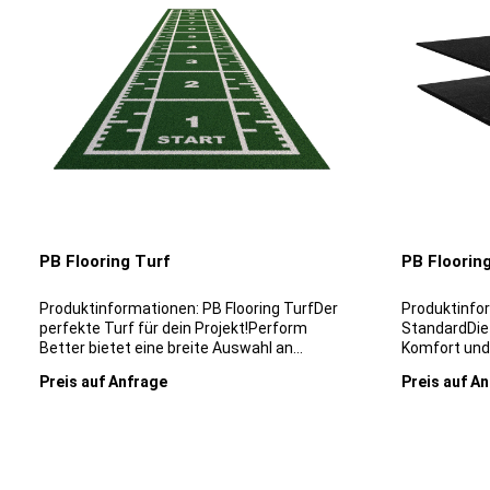
PB Flooring Turf
PB Floorin
Produktinformationen: PB Flooring TurfDer
Produktinfor
perfekte Turf für dein Projekt!Perform
StandardDie
Better bietet eine breite Auswahl an
Komfort und 
hochwertigen Turf-Optionen, die perfekt
Standard Fit
Preis auf Anfrage
Preis auf A
auf dein Fitnessstudio, deinen Sportverein
Wahl für Fi
oder deine Physiopraxis abgestimmt
Funktionsber
sind. Unsere Turf-Optionen sind in
bestehen au
verschiedenen Varianten erhältlich: Uni
europäische
zum Anfrageformular
Range Essential Range Premium
Die Fliesen 
Range Core Range Case Studies Custom
System: ein