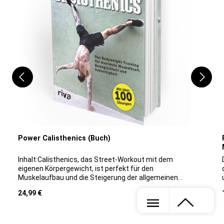
Power Calisthenics (Buch)
Inhalt:Calisthenics, das Street-Workout mit dem
eigenen Körpergewicht, ist perfekt für den
Muskelaufbau und die Steigerung der allgemeinen
Fitness. Bodyweight-Training-Experte Paul Wade, seit
Regulärer Preis:
24,99 €
Erscheinen seines Bestsellers "Trainieren wie im
Knast", bekannt für seine unkonventionellen,
progressiven Methoden, hebt Calisthenics auf ein
neues Power-Level. Wenn auch du das ganze Paket