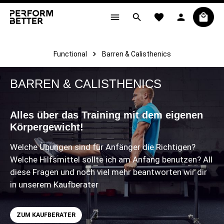
alt springen
Functional
Barren & Calisthenics
BARREN & CALISTHENICS
Alles über das Training mit dem eigenen
Körpergewicht!
Welche Übungen sind für Anfänger die Richtigen?
Welche Hilfsmittel sollte ich am Anfang benutzen
? All
diese Fragen und noch viel mehr beantworten wir dir
in unserem Kaufberater
ZUM KAUFBERATER