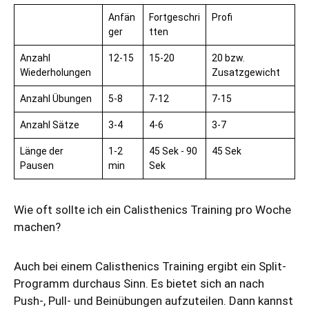
Anfän
Fortgeschri
Profi
ger
tten
Anzahl
12-15
15-20
20 bzw.
Wiederholungen
Zusatzgewicht
Anzahl Übungen
5-8
7-12
7-15
Anzahl Sätze
3-4
4-6
3-7
Länge der
1-2
45 Sek - 90
45 Sek
Pausen
min
Sek
Wie oft sollte ich ein Calisthenics Training pro Woche
machen?
Auch bei einem Calisthenics Training ergibt ein Split-
Programm durchaus Sinn. Es bietet sich an nach
Push-, Pull- und Beinübungen aufzuteilen. Dann kannst