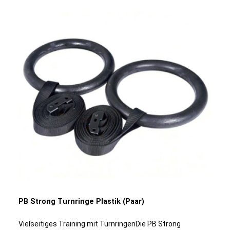
Beanspruchung beträgt 300 kg.Produktdetails:Material
(Ring): HolzMaterial (Gurt): NylonDurchmesser Außen
(Ringe): 23,5 cmDurchmesser Innen (Ringe): 17 cmMaße
(Gurt): 550 cm Länge, 3,8 cm BreiteGriffstärke: 3,2
cmGewicht: 1,8 kgFarbe: Schwarz, NaturholzBelastung:
max. 300 kgBesonderheit: Optimale Haftung von
Magnesium
PB Strong Turnringe Plastik (Paar)
Vielseitiges Training mit TurnringenDie PB Strong