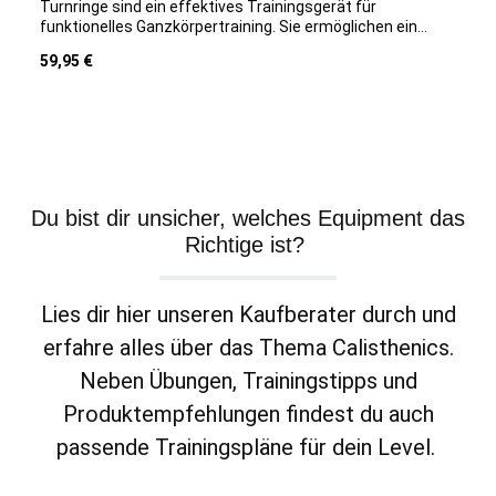
Turnringe sind ein effektives Trainingsgerät für
funktionelles Ganzkörpertraining. Sie ermöglichen ein
intensives Training mit dem eigenen Körpergewicht und
Regulärer Preis:
59,95 €
fördern gezielt Kraft, Stabilität und Koordination –
insbesondere in der Core-, Arm- und
Schultermuskulatur. Dank der robusten Materialien und
der hohen Belastbarkeit eignen sich die Turnringe sowohl
für den Einsatz im Homegym als auch im professionellen
Studio. Die Ringe bieten vielseitige Trainingsmöglichkeiten
auf verschiedenen Leistungsniveaus. Die mitgelieferten
Befestigungsgurte lassen sich einfach an stabilen
Du bist dir unsicher, welches Equipment das
Verankerungspunkten montieren und individuell anpassen.
Richtige ist?
So sind die Turnringe flexibel einsetzbar und schnell
einsatzbereit – für ein effektives Training jederzeit und
überall.
Lies dir hier unseren Kaufberater durch und
erfahre alles über das Thema Calisthenics.
Neben Übungen, Trainingstipps und
Produktempfehlungen findest du auch
passende Trainingspläne für dein Level.