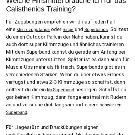
Welche Hilfsmittel brauche ich für das
Calisthenics Training?
Für Zugübungen empfehlen wir dir auf jeden Fall
eine
oder
und
. Solltest
Klimmzugstange
Ringe
Superbands
du einen Outdoor Park in der Nähe haben, kannst du
auch dort super Klimmzüge und ähnliches trainieren.
Mit dem Superband kannst du gerade am Anfang bei
Klimmzügen unterstützen. Später ist es dann auch für
Muscle-Ups mehr als Hilfreich. Superbands gibt es in
verschiedenen Stärken. Wenn du über etwas Fitness
verfügst und etwa 2-3 Klimmzüge so schaffst, dann
solltest du dir ein
besorgen. Schaffst du
lila Superband
gar keinen Klimmzug, dann fange erstmal mit Rudern
an und versuche dich langsam mit einem
schwarzen
.
Superband
Für Liegestütz und Druckübungen eignen
sich
Parallettes
hervorragend. Mit diesen kannst du