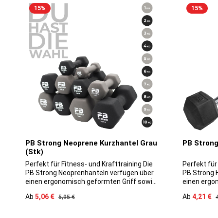
15
%
15
%
PB Strong Neoprene Kurzhantel Grau
PB Strong
(Stk)
Perfekt für Fitness- und Krafttraining Die
Perfekt für
PB Strong Neoprenhanteln verfügen über
PB Strong 
einen ergonomisch geformten Griff sowie
einen ergo
eine Neoprenbeschichtung. Sie sind,
eine Gummi
Verkaufspreis:
Verkaufspre
Ab
5,06 €
Regulärer Preis:
Ab
4,21 €
R
5,95 €
hochwertig verarbeitet, langlebig und
hochwertig 
eignen sich mitunter auch aufgrund ihrer
eignen sich
bodenschonenden Eigenschaften sowohl
bodenscho