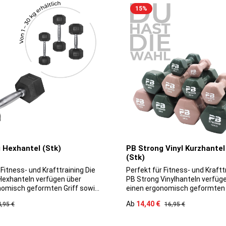
15
%
 Hexhantel (Stk)
PB Strong Vinyl Kurzhantel
(Stk)
 Fitness- und Krafttraining Die
Perfekt für Fitness- und Krafttrai
Hexhanteln verfügen über
PB Strong Vinylhanteln verfüg
nomisch geformten Griff sowie
einen ergonomisch geformten 
beschichtung. Sie sind,
eine Vinylbeschichtung. Sie sin
is:
Verkaufspreis:
egulärer Preis:
Ab
14,40 €
Regulärer Preis:
4,95 €
16,95 €
verarbeitet, langlebig und
hochwertig verarbeitet, langle
 mitunter auch aufgrund ihrer
eignen sich mitunter auch aufg
nenden Eigenschaften sowohl
bodenschonenden Eigenschaf