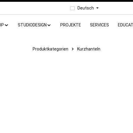
Deutsch
OP
STUDIODESIGN
PROJEKTE
SERVICES
EDUCAT
Produktkategorien
Kurzhanteln
Gewicht
Marke
Kraft & Ausdauer