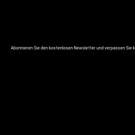
Produktinformationen: Griffdurchmesser:
3,5cm Griffbreite: 10cm Hantel Breite:
16cm Hantel Länge: 29cm Ablage Länge:
32cm Ablage Breite: 19cm 5
Gewichtsstufen: 2,5 kg; 5 kg; 7,5 kg; 10 kg;
12,5kg
Abonnieren Sie den kostenlosen Newsletter und verpassen Sie ke