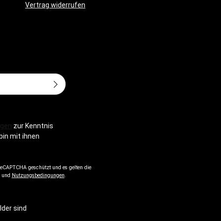
Vertrag widerrufen
Adresse*
gen
zur Kenntnis
bin mit ihnen
 reCAPTCHA geschützt und es gelten die
und
Nutzungsbedingungen
.
lder sind