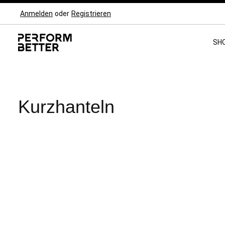
Anmelden
oder
Registrieren
Zur Hauptnavigation springen
SH
Kurzhanteln
Hersteller
Gewicht
Gewicht