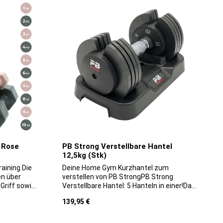
 Rose
PB Strong Verstellbare Hantel
12,5kg (Stk)
ning Die
Deine Home Gym Kurzhantel zum
en über
verstellen von PB StrongPB Strong
Griff sowie
Verstellbare Hantel: 5 Hanteln in einer!Das
d,
Hantelsystem erspart dir die
Regulärer Preis:
139,95 €
big und
Anschaffung von bis zu 5 verschiedenen
rund ihrer
Hanteln. Mit unserer PB Strong
ten sowohl
Kurzhanteln kannst du mit folgenden