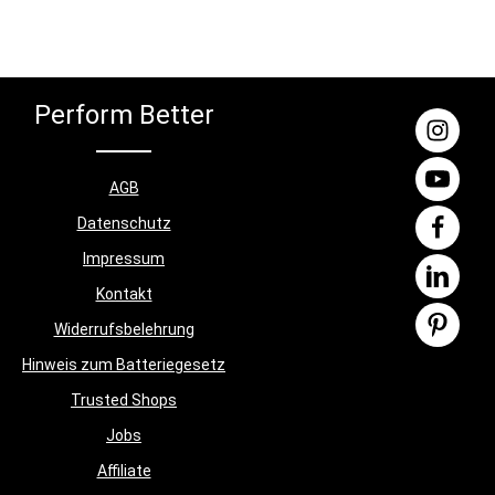
esser: 3,5cm Griffbreite: 10cm Hantel
Breite: 16cm Hantel Länge: 29cm Ablage
Länge: 32cm Ablage Breite: 19cm 5
Gewichtsstufen: 2,5 kg; 5 kg; 7,5 kg; 10 kg;
12,5kg
Perform Better
AGB
Datenschutz
Impressum
Kontakt
Widerrufsbelehrung
Hinweis zum Batteriegesetz
Trusted Shops
Jobs
Affiliate